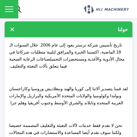
حولنا
تاريخ تأسيس شركة ترستر يعود إلى عام 2006. خلال السنوات الـ
18 الماضية، اكتسبنا الخبرة والمرافق لتلبية متطلبات شركاتنا في
مجال الأدوية والأغذية ومستحضرات التجميلصناعات الرعاية الصحية
فيما يتعلق بآلات التعبئة والتغليف.
لقد قمنا بتصدير آلاتنا إلى كوريا والهند وبنغلاديش وروسيا وكازاخستان
وبولندا وكولومبيا والولايات المتحدة الأمريكية والبرازيل والإمارات
العربية المتحدة وتايلاند والشرق الأوسط وجنوب أفريقيا وهلم جرا.
نحن لا نقدم فقط خدمات لآلات التعبئة والتغليف المصممة خصيصا
ولكننا سوف نقدم أيضا المساعدة والاستشارات في هذه المجالات