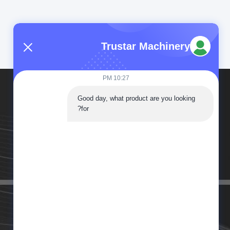
Trustar Machinery
10:27 PM
Good day, what product are you looking 
for?
Tel: 86-180-5882-0351
Email: jane@trustar-pharma.com