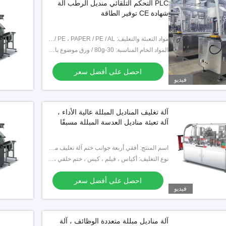
PLC التحكم التلقائي منديل الرطب آلة
شهادة CE توفير الطاقة
مواد التعبئة والتغليف: CPP / AL / PE ، BOPP / PE / AL / PE ، PAPER / PE / AL
المواد الخام المناسبة: 30-80g / ورق موضوع بالهواء ، قماش سبونليس / قماش غير منسوج مدلفن على الساخن
احصل على أفضل سعر
فيديو
آلة تغليف المناديل المبللة عالية الأداء ،
آلة تعبئة مناديل العدسة المبللة مسبقًا
اسم المنتج: أفقي أربعة جوانب ختم آلة تغليف مناديل مبللة
نوع التغليف: أكياس ، فيلم ، كيس ، ختم خلفي ، كيس ختم 3 جوانب
احصل على أفضل سعر
فيديو
فيديو
فيديو
قنة زجاجية أوتوماتيكية
جهاز حشو المحاقن المكتبي مزود بنظام
تفريغ وحماية من التدفق الصفحي
آلة مناديل مبللة متعددة الوظائف ، آلة
ل على أفضل سعر