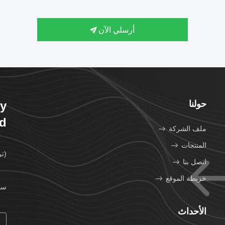
أرسلي الآن
حولنا
ry
td
ملف الشركة
المنتجات
(تر
اتصل بنا
خريطة الموقع
سن
الأحداث