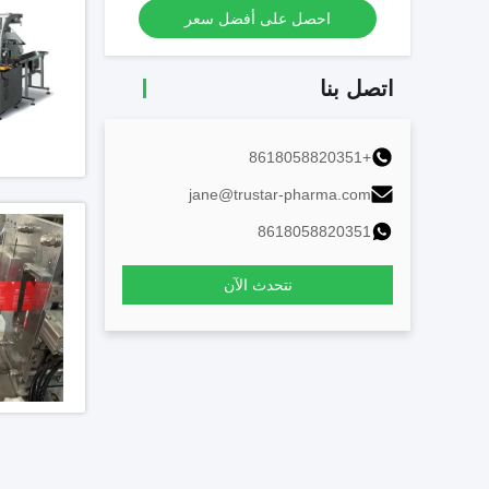
احصل على أفضل سعر
اتصل بنا
+8618058820351
jane@trustar-pharma.com
8618058820351
نتحدث الآن