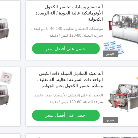
آلة تصنيع وسادات تحضير الكحول
الأوتوماتيكية عالية الجودة / آلة الوسادة
الكحولية
مواصفات التعبئة والتغليف: L: 40-140 مم (بحد أقصى 220 مم) W: 40-100 مم
سرعة التعبئة: 80-120 كيس / دقيقة
احصل على أفضل سعر
فيديو
آلة تعبئة المناديل المبللة ذات الكيس
الواحد ذات السرعة العالية، آلة تغليف
وسادة تحضير الكحول بختم الجوانب
الأربعة
الحجم الداخلي (تتكشف الأنسجة): يمكن تخصيصها
سرعة التعبئة: 60-120 كيس / دقيقة
احصل على أفضل سعر
فيديو