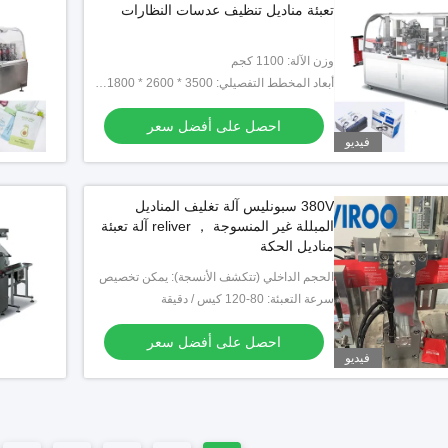
تعبئة مناديل تنظيف عدسات النظارات
احصل على أفضل سعر
وزن الآلة: 1100 كجم
أبعاد المخطط التفصيلي: 3500 * 2600 * 1800 مم
احصل على أفضل سعر
فيديو
380V سبونليس آلة تغليف المناديل
المبللة غير المنسوجة ， reliver آلة تعبئة
مناديل الحكة
الحجم الداخلي (تتكشف الأنسجة): يمكن تخصيص
سرعة التعبئة: 80-120 كيس / دقيقة
احصل على أفضل سعر
فيديو