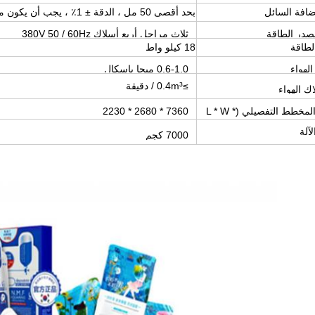
افة السائل
بحد أقصى 50 مل ، الدقة ± 1٪ ، يجب أن يكون معامل اللزوجة أقل من 20000 سنتي بكسيل
صدر الطاقة
ثلاث مراحل أربع أسلاك 380V 50 / 60Hz
الطاقة
18 كيلو واط
لهواء
0.6-1.0 ميجا باسكال
≥0.4m³ / دقيقة
ك الهواء
أبعاد المخطط التفصيلي (L * W *
7360 * 2680 * 2230
ملم
آلة
7000 كجم