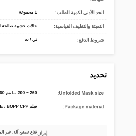
1 مجموعة
الحد الأدنى لكمية الطلب:
حالات خشبية صالحة لل
التعبئة والتغليف القياسية:
تي / ت
شروط الدفع:
تحديد
L: 200 ~ 260 مم W: 200 ~ 260 مم
Unfolded Mask size:
فيلم CPP ، PE ، BOPP CPP ، فيلم PE ، فيلم BOPP
Package material:
قناع تصنيع آلة
,
غير ال
إبراز: