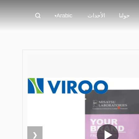
حولنا
الأحداث
Arabic
❮