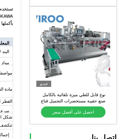
بأكملها 
المعلم
البند 
مواد ا
مواصفات
فيديو
مادة الق
نوع قابل للطي ميزة تلقائية بالكامل
صنع حقيبة مستحضرات التجميل قناع
القطر ا
الوجه آلة التعبئة
سرعة 
احصل على أفضل سعر
شكل الق
تتكشف 
إجمال
اتصل بنا