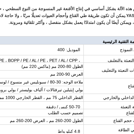
YASKAWA.يمكن أن تكون طريقة طي القناع وأحجام العبوات تعديلًا مرنًا ، ولا ح
، ويمكن أيضًا أن يكون امتدادًا يعمل بشكل منفصل ، وأكثر تلقائية ومرونة.
ة التقنية الرئيسية
/ النموذج
الموديل: 400
لتعبئة والتغليف
PE ، BOPP / PE / AL / PE ، PET / AL / CPP ،
الطول 80-200 مم (ماكس 220 مم)
PAPER / LDPE / AL
 التعبئة والتغليف
العرض 90-200 مم
ملاءة الوجه: 30-80 / سبونليس غير منسوج / لوسيل / حرير / قطن
ناع
بولي إيثيلين تيرفثالات / ألياف بوليستر / بولي بروب
لداخلي والخارجي
القطر الداخلي 75 مم ، القطر الخارجي 1000 مم
التعبئة
50-70 كيس / دقيقة
ناع
تصميم حسب الطلب
حجم القناع
الطول 200-260 مم ، العرض 200-260 مم
ي الطاقة
4.8 كيلو واط