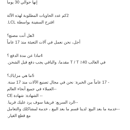
إنها حوالي 30 يوماً
2كم عدد الحاويات المطلوبة لهذه الآلة
اقترح السفينة بواسطة LCL.
3هل أنت مصنع؟
أجل، نحن نعمل في آلات التعبئة منذ 17 عاماً
4ماذا عن مدة الدفع ؟
في الغالب 40٪ T / T مقدما، والباقي يجب دفع قبل الشحن.
5ما هي مزاياك؟
- 17 عاماً من الخبرة: نحن في مجال تصنيع الآلات منذ 17 سنة.
--العملاء في جميع أنحاء العالم
-- الشهادة: شهادة CE
--الرد السريع: فريقنا سوف يرد عليك قريبا.
--خدمة ما بعد البيع: لدينا قسم ما بعد البيع ، خدمة لمشاكلك والتعامل
مع قطع الغيار.