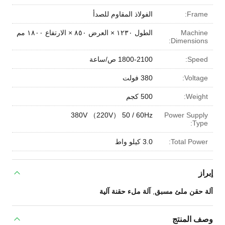
Frame:
الفولاذ المقاوم للصدأ
Machine
الطول ١٢٣٠ × العرض ٨٥٠ × الارتفاع ١٨٠٠ مم
Dimensions:
Speed:
1800-2100 ص/ساعة
Voltage:
380 فولت
Weight:
500 كجم
380V （220V） 50 / 60Hz
Power Supply
Type:
Total Power:
3.0 كيلو واط
إبراز
آلة حقن ملئ مسبق
,
آلة ملء حقنة آلية
وصف المنتج