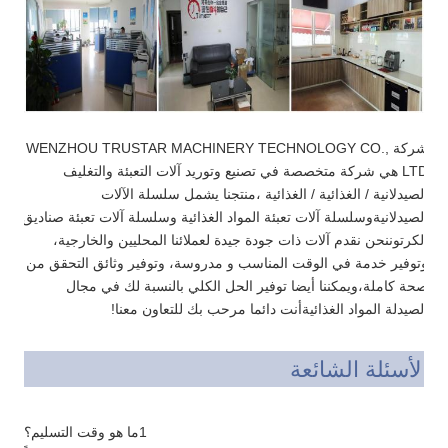
شركة WENZHOU TRUSTAR MACHINERY TECHNOLOGY CO.,
LTD هي شركة متخصصة في تصنيع وتوريد آلات التعبئة والتغليف
الصيدلانية / الغذائية / الغذائية ،منتجنا يشمل سلسلة الآلات
الصيدلانيةوسلسلة آلات تعبئة المواد الغذائية وسلسلة آلات تعبئة صناديق
الكرتوننحن نقدم آلات ذات جودة جيدة لعملائنا المحليين والخارجية،
وتوفير خدمة في الوقت المناسب و مدروسة، وتوفير وثائق التحقق من
صحة كاملة،ويمكننا أيضا توفير الحل الكلي بالنسبة لك في مجال
الصيدلة المواد الغذائيةأنت دائما مرحب بك للتعاون معنا!
الأسئلة الشائعة
1ما هو وقت التسليم؟