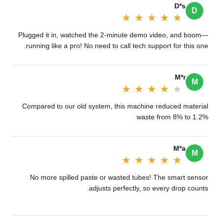
D*s
D
★★★★★
★★★★★
Plugged it in, watched the 2-minute demo video, and boom—
running like a pro! No need to call tech support for this one.
M*r
M
★★★★★
★★★★★
Compared to our old system, this machine reduced material
waste from 8% to 1.2%
M*a
M
★★★★★
★★★★★
No more spilled paste or wasted tubes! The smart sensor
adjusts perfectly, so every drop counts.