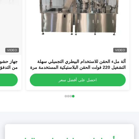
VIDEO
VIDEO
آلة ملء الحقن للاستخدام البيطري التجميلي سهلة
جهاز حشو ا
التشغيل 220 فولت الحقن البلاستيكية المستخدمة مرة
من التدفق
واحدة
احصل على أفضل سعر