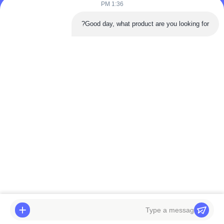
1:36 PM
هاتف: 86-180-5882-0351
Good day, what product are you looking for?
البريد الإلكتروني:
jane@trustar-pharma.com
حولنا
الأحداث
ملف الشركة
أخبار
جولة في المصنع
Case
ضبط الجودة
خريطة الموقع
Copyright © 2019-2026 Wenzhou Trustar Machinery Technology Co.,Ltd.
جميع الحقوق محفوظة.