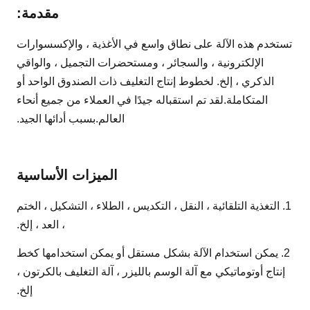
ضوضاء متكاملة
<69 ديسيبل (أ)
مقدمة:
أبعاد
1800-850-1200 مم
تستخدم هذه الآلة على نطاق واسع في الأغذية ، والإكسسوارات
وزن الآلة
500 كجم
الإلكترونية ، والسجائر ، ومستحضرات التجميل ، والواقي
الذكري ، إلخ. لخطوط إنتاج التغليف ذات الصندوق الواحد أو
المتكاملة.لقد تم استقباله جيدًا في العملاء من جميع أنحاء
العالم.بسبب أدائها الجيد.
الميزات الأساسية
1. التغذية التلقائية ، النقل ، التكديس ، الطلاء ، التشكيل ، الختم
، العد ، إلخ.
2. يمكن استخدام الآلة بشكل مستقل أو يمكن استخدامها كخط
إنتاج أوتوماتيكي مع آلة الوسم بالليزر ، آلة التغليف بالكرتون ،
إلخ.