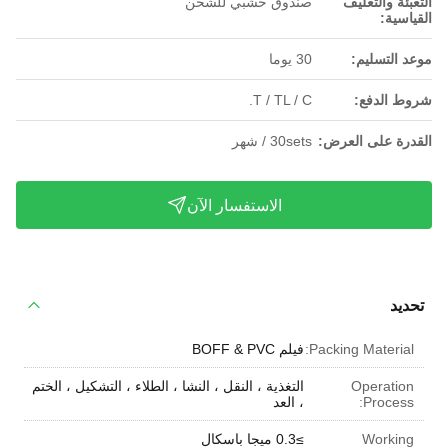
التعبئة والتغليف
صندوق خشبي للشحن
القياسية:
موعد التسليم:
30 يوما
شروط الدفع:
T / TL / C.
القدرة على العرض:
30sets / شهر
الاستفسار الآن
تحديد
Packing Material:
فيلم BOFF & PVC
Operation
التغذية ، النقل ، النشا ، الطلاء ، التشكيل ، الختم
Process:
، العد
Working
≥0.3 ميجا باسكال