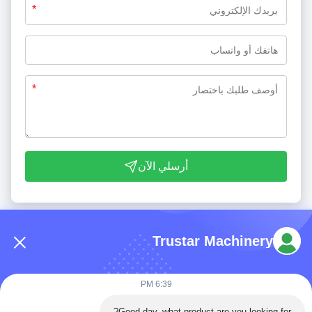
*
*
أرسلي الآن
Trustar Machinery
6:39 PM
هاتف: 86-180-5882-0351
Good day, what product are you looking for?