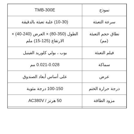
نموذج
TMB-300E
سرعة التعبئة
(10-30) علبة تعبئة بالدقيقة
نطاق حجم التعبئة
الطول (350-80) × العرض (240-40) ×
(مم)
الارتفاع (125-15) ملم
فيلم التعبئة
بوب ، بولي كلوريد الفينيل
سماكة
0.021-0.028 مم
عرض
على أساس أبعاد الصندوق
درجة حرارة الختم
100-150 درجة مئوية
مزود الطاقة
50 هرتز / AC380V
إجمالي الطاقة
3.5 كيلو واط
ضغط العمل
≥0.3 ميجا باسكال