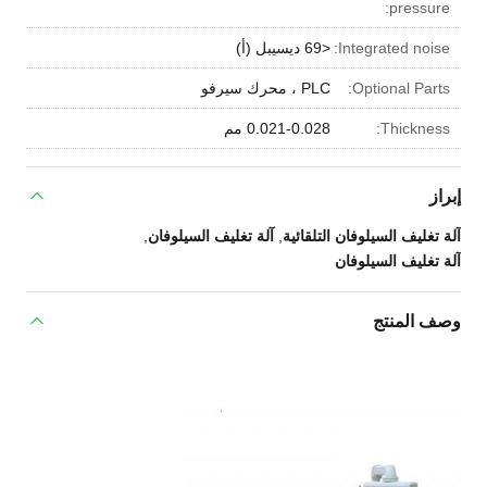
pressure:
Integrated noise:
<69 ديسيبل (أ)
Optional Parts:
PLC ، محرك سيرفو
Thickness:
0.021-0.028 مم
إبراز
آلة تغليف السيلوفان التلقائية
,
آلة تغليف السيلوفان
,
آلة تغليف السيلوفان
وصف المنتج