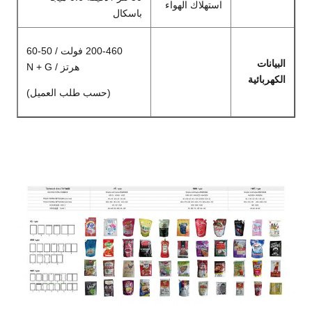
استهلاك الهواء
باسكال
200-460 فولت / 50-60
البيانات
هرتز / N + G
الكهربائية
(حسب طلب العميل)