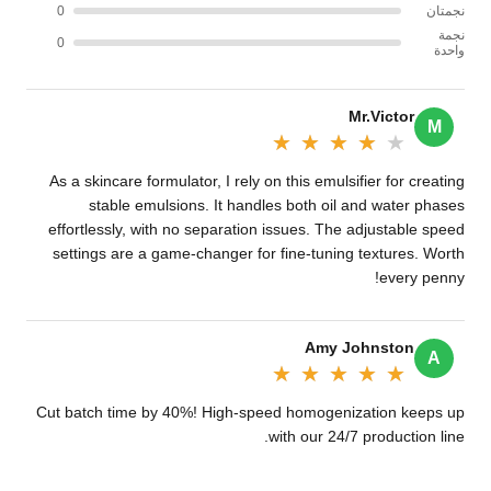
نجمتان
0
نجمة
0
واحدة
Mr.Victor
M
★★★★★
★★★★★
As a skincare formulator, I rely on this emulsifier for creating
stable emulsions. It handles both oil and water phases
effortlessly, with no separation issues. The adjustable speed
settings are a game-changer for fine-tuning textures. Worth
every penny!
Amy Johnston
A
★★★★★
★★★★★
Cut batch time by 40%! High-speed homogenization keeps up
with our 24/7 production line.