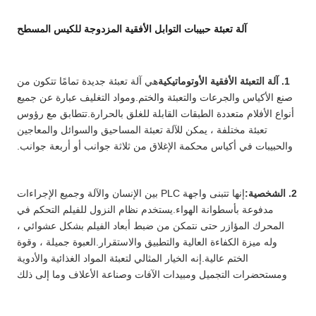
آلة تعبئة حبيبات التوابل الأفقية المزدوجة للكيس المسطح
1. آلة التعبئة الأفقية الأوتوماتيكية
هي آلة تعبئة جديدة تمامًا تتكون من
صنع الأكياس والجرعات والتعبئة والختم.ومواد التغليف عبارة عن جميع
أنواع الأفلام متعددة الطبقات القابلة للغلق بالحرارة.تتطابق مع رؤوس
تعبئة مختلفة ، يمكن للآلة تعبئة المساحيق والسوائل والمعاجين
والحبيبات في أكياس محكمة الإغلاق من ثلاثة جوانب أو أربعة جوانب.
2. الشخصية:
إنها تتبنى واجهة PLC بين الإنسان والآلة وجميع الإجراءات
مدفوعة بأسطوانة الهواء.يستخدم نظام النزول للفيلم التحكم في
المحرك المؤازر حتى نتمكن من ضبط أبعاد الفيلم بشكل عشوائي ،
وله ميزة الكفاءة العالية والتطبيق والاستقرار.العبوة جميلة ، وقوة
الختم عالية.إنه الخيار المثالي لتعبئة المواد الغذائية والأدوية
ومستحضرات التجميل ومبيدات الآفات وصناعة الأعلاف وما إلى ذلك