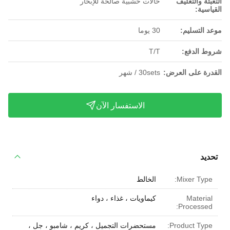
التعبئة والتغليف
حالات خشبية صالحة للإبحار
القياسية:
موعد التسليم:
30 يوما
شروط الدفع:
T/T
القدرة على العرض:
30sets / شهر
الاستفسار الآن
تحديد
Mixer Type:
الخالط
Material
كيماويات ، غذاء ، دواء
Processed:
Product Type:
مستحضرات التجميل ، كريم ، شامبو ، جل ،