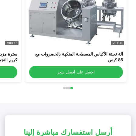
VIDEO
VIDEO
آلة تعبئة الأكياس المسطحة المنكهة بالخضروات مع
سترة مزدوج
85 كيس
كريم التج
المستنشاق
احصل على أفضل سعر
أرسل استفسارك مباشرة إلينا