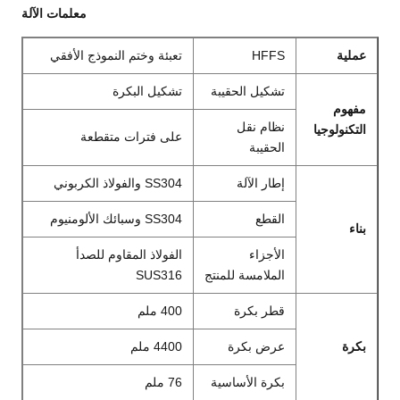
معلمات الآلة
عملية
HFFS
تعبئة وختم النموذج الأفقي
تشكيل الحقيبة
تشكيل البكرة
مفهوم
نظام نقل
التكنولوجيا
على فترات متقطعة
الحقيبة
إطار الآلة
SS304 والفولاذ الكربوني
القطع
SS304 وسبائك الألومنيوم
بناء
الأجزاء
الفولاذ المقاوم للصدأ
الملامسة للمنتج
SUS316
قطر بكرة
400 ملم
بكرة
عرض بكرة
4400 ملم
بكرة الأساسية
76 ملم