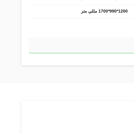
1200*990*1700 مللي متر