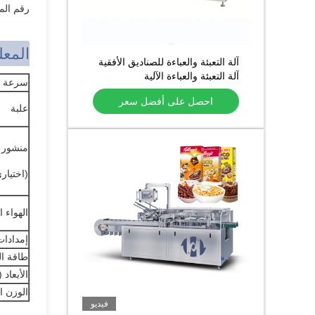
رقم الم
المعل
آلة التعبئة والعباءة للصناديق الأفقية
آلة التعبئة والعباءة الآلية
سرعة ال
احصل على أفضل سعر
علبة
منشور
(اختيار
الهواء 
إمدادات
طاقة ا
الأبعاد (L × W × H)
الوزن ا
فيديو