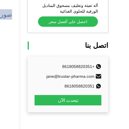
آلة تعبئة وتغليف مسحوق المناديل
الورقية للحلوى الغذائية
صور 
احصل على أفضل سعر
اتصل بنا
+8618058820351
jane@trustar-pharma.com
8618058820351
نتحدث الآن