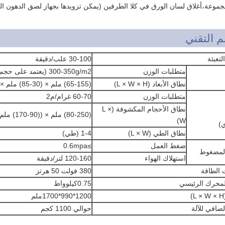
جموعة،أغلاق لسان الورق في كلا الطرفين (يمكن تزويدها بجهاز لصق الدهون ال
م التقني
تعبئة
30-100 علب/دقيقة
متطلبات الوزن
300-350g/m2 (يعتمد على حجم الكرتون)
نطاق الأبعاد (L × W × H)
(65-155) ملم × (30-85) ملم × (14-55) ملم
متطلبات الوزن
60-70 غرام/م2
نطاق الأحجام المكشوفة (L ×
(80-250) ملم × ((90-170) ملم
W)
ي)
نطاق الطي (L × W)
1-4 (طي)
ضغط العمل
≥0.6mpa
المضغوط
استهلاك الهواء
120-160 لتر/دقيقة
 الطاقة
380 فولت 50 هرتز
لمحرك الرئيسي
0.75كيلوواط
1200*990*1700ملم
لصافي للآلة
حوالي 1100 كجم