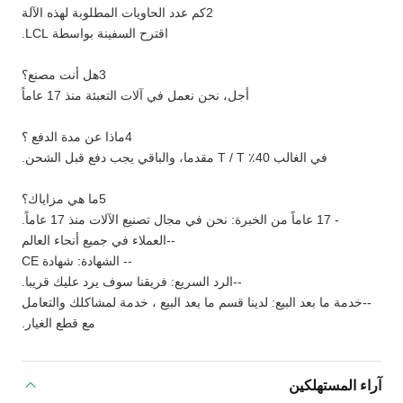
2كم عدد الحاويات المطلوبة لهذه الآلة
اقترح السفينة بواسطة LCL.
3هل أنت مصنع؟
أجل، نحن نعمل في آلات التعبئة منذ 17 عاماً
4ماذا عن مدة الدفع ؟
في الغالب 40٪ T / T مقدما، والباقي يجب دفع قبل الشحن.
5ما هي مزاياك؟
- 17 عاماً من الخبرة: نحن في مجال تصنيع الآلات منذ 17 عاماً.
--العملاء في جميع أنحاء العالم
-- الشهادة: شهادة CE
--الرد السريع: فريقنا سوف يرد عليك قريبا.
--خدمة ما بعد البيع: لدينا قسم ما بعد البيع ، خدمة لمشاكلك والتعامل
مع قطع الغيار.
آراء المستهلكين