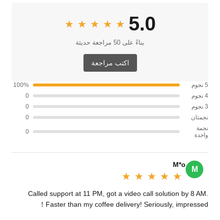
5.0
★★★★★
★★★★★
بناءً على 50 مراجعة حديثة
اكتب مراجعة
5 نجوم
100%
4 نجوم
0
3 نجوم
0
نجمتان
0
نجمة
0
واحدة
M*o
M
★★★★★
★★★★★
Called support at 11 PM, got a video call solution by 8 AM.
Faster than my coffee delivery! Seriously, impressed！