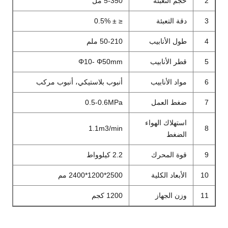
2
حجم التعبئة
5-350 مل
3
دقة التعبئة
≤ ± 0.5%
4
طول الأنابيب
50-210 ملم
5
قطر الأنابيب
Φ10- Φ50mm
6
مواد الأنابيب
أنبوب بلاستيكي، أنبوب مركب
7
ضغط العمل
0.5-0.6MPa
استهلاك الهواء
1.1m3/min
8
الضغط
9
قوة المحرك
2.2 كيلوواط
10
الأبعاد الكلية
2500*1200*2400 مم
11
وزن الجهاز
1200 كجم