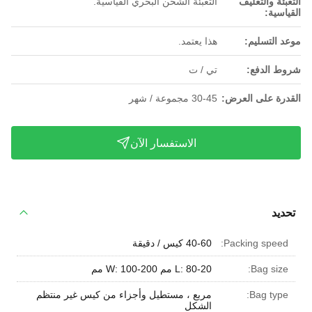
التعبئة والتغليف
التعبئة الشحن البحري القياسية.
القياسية:
موعد التسليم:
هذا يعتمد.
شروط الدفع:
تي / ت
القدرة على العرض:
30-45 مجموعة / شهر
الاستفسار الآن
تحديد
Packing speed:
40-60 كيس / دقيقة
Bag size:
L: 80-20 مم W: 100-200 مم
Bag type:
مربع ، مستطيل وأجزاء من كيس غير منتظم
الشكل