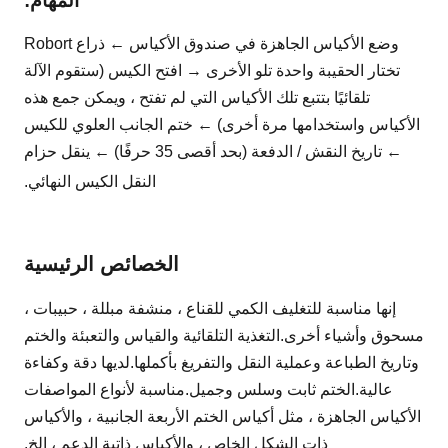
المهام:
وضع الأكياس الجاهزة في صندوق الأكياس ←
ذراع Robort
تختار الحقيبة واحدة تلو الأخرى →
افتح الكيس (ستقوم الآلة
تلقائيًا بتتبع تلك الأكياس التي لم تفتح ، ويمكن جمع هذه
الأكياس واستخدامها مرة أخرى) ← ختم الجانب العلوي للكيس
←
تاريخ النقش / الدفعة (بحد أقصى 35 حرفًا) ← ينقل حزام
النقل الكيس النهائي.
الخصائص الرئيسية
إنها مناسبة للتغليف الكمي للقناع ، منشفة مبللة ، حبيبات ،
مسحوق وأشياء أخرى.التغذية التلقائية والقياس والتعبئة والختم
وتاريخ الطباعة وعملية النقل والتفريغ بأكملها.لديها دقة وكفاءة
عالية.الختم ثابت وسلس وجميل.مناسبة لأنواع المواصفات
الأكياس الجاهزة ، مثل أكياس الختم الأربعة الجانبية ، والأكياس
ذات الشكل الخاص ، والأكياس ذاتية الدعم ، إلخ.