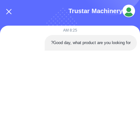
Trustar Machinery
8:25 AM
هاتف: 86-180-5882-0351
Good day, what product are you looking for?
البريد الإلكتروني:
jane@trustar-pharma.com
حولنا
الأحداث
ملف الشركة
أخبار
جولة في المصنع
Case
ضبط الجودة
خريطة الموقع