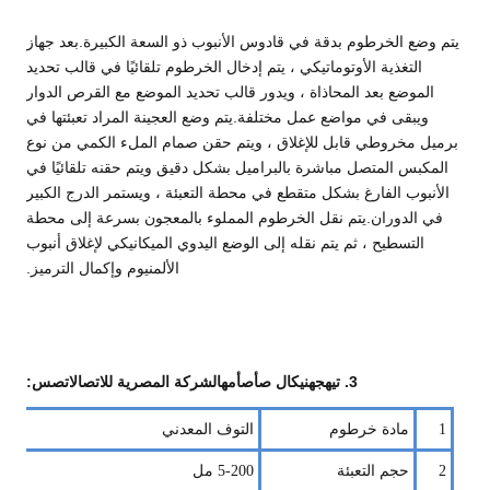
يتم وضع الخرطوم بدقة في قادوس الأنبوب ذو السعة الكبيرة.بعد جهاز
التغذية الأوتوماتيكي ، يتم إدخال الخرطوم تلقائيًا في قالب تحديد
الموضع بعد المحاذاة ، ويدور قالب تحديد الموضع مع القرص الدوار
ويبقى في مواضع عمل مختلفة.يتم وضع العجينة المراد تعبئتها في
برميل مخروطي قابل للإغلاق ، ويتم حقن صمام الملء الكمي من نوع
المكبس المتصل مباشرة بالبراميل بشكل دقيق ويتم حقنه تلقائيًا في
الأنبوب الفارغ بشكل متقطع في محطة التعبئة ، ويستمر الدرج الكبير
في الدوران.يتم نقل الخرطوم المملوء بالمعجون بسرعة إلى محطة
التسطيح ، ثم يتم نقله إلى الوضع اليدوي الميكانيكي لإغلاق أنبوب
الألمنيوم وإكمال الترميز.
3
.
تي
ه
ج
هنيكال
ص
أ
ص
أ
م
ه
الشركة المصرية للاتصالات
ص
س:
1
مادة خرطوم
التوف المعدني
2
حجم التعبئة
5-200 مل