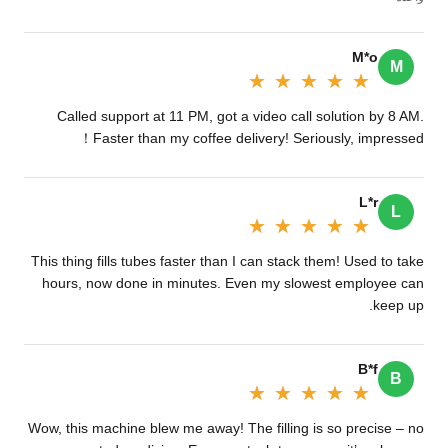
M*o
M
★★★★★
★★★★★
Called support at 11 PM, got a video call solution by 8 AM.
Faster than my coffee delivery! Seriously, impressed！
L*r
L
★★★★★
★★★★★
This thing fills tubes faster than I can stack them! Used to take
hours, now done in minutes. Even my slowest employee can
keep up.
B*f
B
★★★★★
★★★★★
Wow, this machine blew me away! The filling is so precise – no