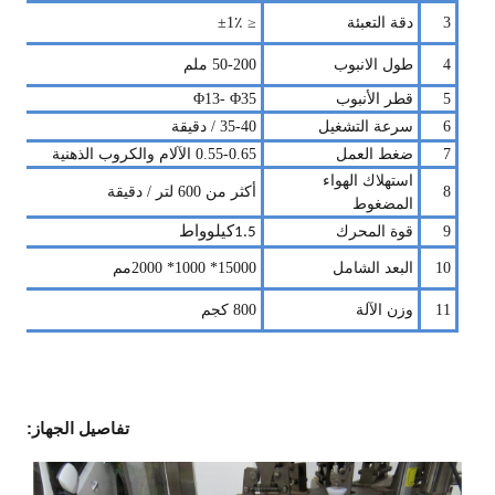
3
دقة التعبئة
≤ ±
1٪
4
طول الانبوب
0 ملم
0
50-2
5
قطر الأنبوب
- Φ35
3
Φ1
6
سرعة التشغيل
35-40 / دقيقة
7
ضغط العمل
0.55-0.65
الآلام والكروب الذهنية
استهلاك الهواء
8
أكثر من 600 لتر / دقيقة
المضغوط
9
قوة المحرك
1.5
كيلوواط
0
1
البعد الشامل
15000
* 1000
* 200
0
مم
11
وزن الآلة
800 كجم
تفاصيل الجهاز: