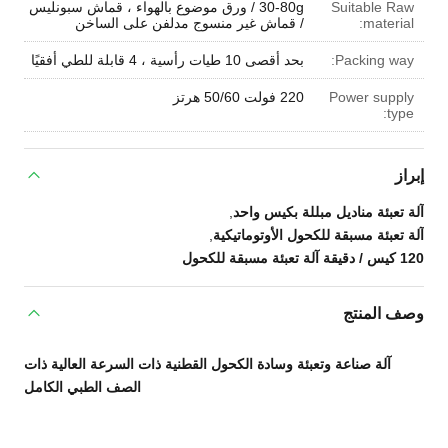
Suitable Raw
30-80g / ورق موضوع بالهواء ، قماش سبونليس
material:
/ قماش غير منسوج مدلفن على الساخن
Packing way:
بحد أقصى 10 طيات رأسية ، 4 قابلة للطي أفقيًا
Power supply
220 فولت 50/60 هرتز
type:
إبراز
آلة تعبئة مناديل مبللة بكيس واحد
,
آلة تعبئة مسبقة للكحول الأوتوماتيكية
,
120 كيس / دقيقة آلة تعبئة مسبقة للكحول
وصف المنتج
آلة صناعة وتعبئة وسادة الكحول القطنية ذات السرعة العالية ذات
الصف الطبي الكامل