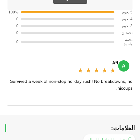
5 نجوم
100%
4 نجوم
0
3 نجوم
0
نجمتان
0
نجمة
0
واحدة
A*i
A
★★★★★
★★★★★
Survived a week of non-stop holiday rush! No breakdowns, no
hiccups.
العلامات:
آلة تغليف المناديل المبللة