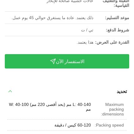
التعبئة والتغليف
حالات خشبية صالحة للإبحار
القياسية:
موعد التسليم:
ذلك يعتمد. عادة ما يستغرق حوالي 45 يوم عمل.
شروط الدفع:
تي / ت
القدرة على العرض:
هذا يعتمد.
الاستفسار الآن
تحديد
Maximum
L: 40-140 مم (بحد أقصى 220 مم) W: 40-100
packing
مم
dimensions:
Packing speed:
60-120 كيس / دقيقة