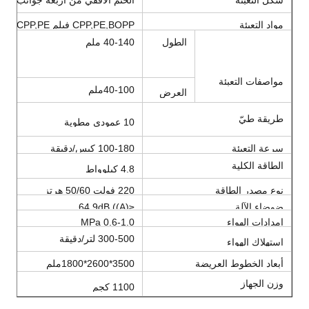
شكل التعبئة
الختم الأفقي من أربعة جوانب
مواد التعبئة
CPP,PE,BOPP فيلم CPP,PE فيلم,BOPP فيلم
الطول
40-140 ملم
مواصفات التعبئة
40-100ملم
العرض
طريقة طيّ
10 عمودي مطوية
سرعة التعبئة
100-180 كيس/دقيقة
الطاقة الكلية
4.8 كيلوواط
نوع مصدر الطاقة
220 فولت 50/60 هرتز
ضوضاء الآلة
≤64.9dB ((A)
إمدادات الهواء
0.6-1.0 MPa
300-500 لتر/دقيقة
استهلاك الهواء
أبعاد الخطوط العريضة
3500*2600*1800ملم
((L*W*H)
وزن الجهاز
1100 كجم