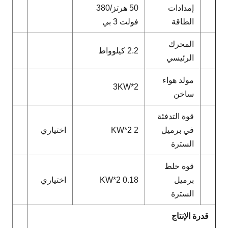
إمدادات
50 هرتز/380
الطاقة
فولت 3 بي
المحرك
2.2 كيلوواط
الرئيسي
مولد هواء
3KW*2
ساخن
قوة التدفئة
في برميل
2 KW*2
اختياري
السترة
قوة خلط
برميل
0.18 KW*2
اختياري
السترة
قدرة الإنتاج