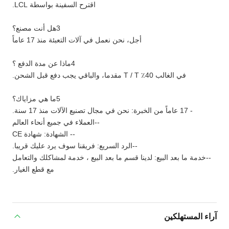
اقترح السفينة بواسطة LCL.
3هل أنت مصنع؟
أجل، نحن نعمل في آلات التعبئة منذ 17 عاماً
4ماذا عن مدة الدفع ؟
في الغالب 40٪ T / T مقدما، والباقي يجب دفع قبل الشحن.
5ما هي مزاياك؟
- 17 عاماً من الخبرة: نحن في مجال تصنيع الآلات منذ 17 سنة.
--العملاء في جميع أنحاء العالم
-- الشهادة: شهادة CE
--الرد السريع: فريقنا سوف يرد عليك قريبا.
--خدمة ما بعد البيع: لدينا قسم ما بعد البيع ، خدمة لمشاكلك والتعامل
مع قطع الغيار.
آراء المستهلكين