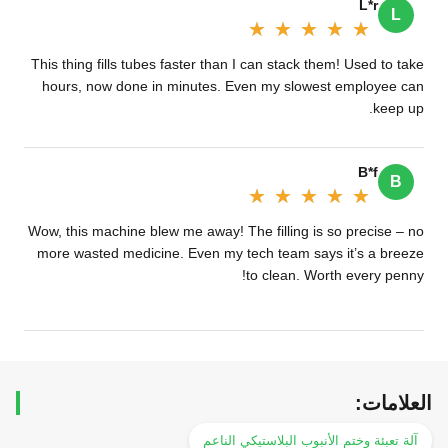
L*r
L
★★★★★
★★★★★
This thing fills tubes faster than I can stack them! Used to take
hours, now done in minutes. Even my slowest employee can
keep up.
B*f
B
★★★★★
★★★★★
Wow, this machine blew me away! The filling is so precise – no
more wasted medicine. Even my tech team says it’s a breeze
to clean. Worth every penny!
العلامات:
آلة تعبئة وختم الأنبوب البلاستيكي الناعم