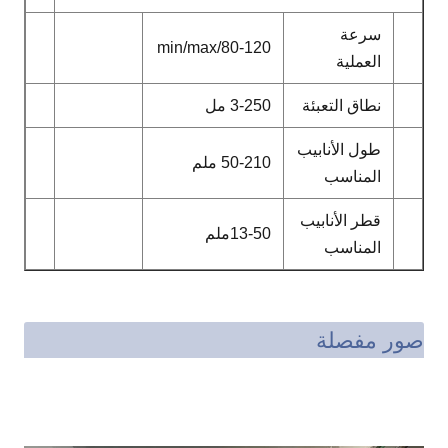
سرعة
80-120/min/max
العملية
نطاق التعبئة
3-250 مل
طول الأنابيب
50-210 ملم
المناسب
قطر الأنابيب
13-50ملم
المناسب
صور مفصلة