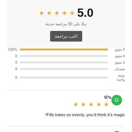
5.0
★★★★★
★★★★★
بناءً على 50 مراجعة حديثة
اكتب مراجعة
5 نجوم
100%
4 نجوم
0
3 نجوم
0
نجمتان
0
نجمة
0
واحدة
G*s
G
★★★★★
★★★★★
Fills tubes so evenly, you’d think it’s magic!‌