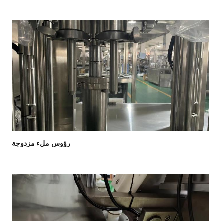
رؤوس ملء مزدوجة