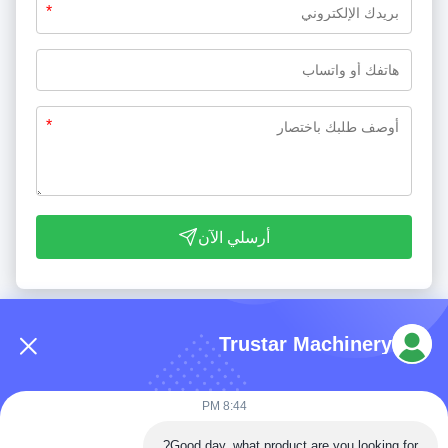
*
*
أرسلي الآن
Trustar Machinery
8:44 PM
هاتف: 86-180-5882-0351
Good day, what product are you looking for?