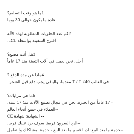
1ما هو وقت التسليم؟
عادة ما يكون حوالي 30 يوما
2كم عدد الحاويات المطلوبة لهذه الآلة
اقترح السفينة بواسطة LCL.
3هل أنت مصنع؟
أجل، نحن نعمل في آلات التعبئة منذ 17 عاماً
4ماذا عن مدة الدفع ؟
في الغالب 40٪ T / T مقدما، والباقي يجب دفع قبل الشحن.
5ما هي مزاياك؟
- 17 عاماً من الخبرة: نحن في مجال تصنيع الآلات منذ 17 سنة.
--العملاء في جميع أنحاء العالم
-- الشهادة: شهادة CE
--الرد السريع: فريقنا سوف يرد عليك قريبا.
--خدمة ما بعد البيع: لدينا قسم ما بعد البيع ، خدمة لمشاكلك والتعامل