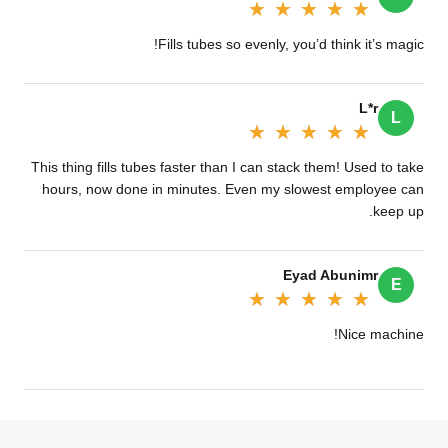
★★★★★
★★★★★
Fills tubes so evenly, you’d think it’s magic!‌
L*r
L
★★★★★
★★★★★
This thing fills tubes faster than I can stack them! Used to take
hours, now done in minutes. Even my slowest employee can
keep up.
Eyad Abunimr
E
★★★★★
★★★★★
Nice machine!