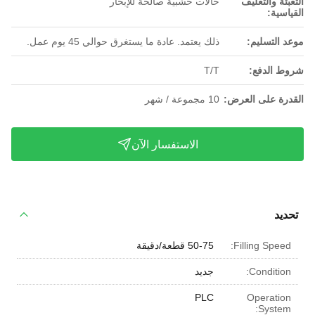
التعبئة والتغليف
حالات خشبية صالحة للإبحار
القياسية:
موعد التسليم:
ذلك يعتمد. عادة ما يستغرق حوالي 45 يوم عمل.
شروط الدفع:
T/T
القدرة على العرض:
10 مجموعة / شهر
الاستفسار الآن
تحديد
Filling Speed:
50-75 قطعة/دقيقة
Condition:
جديد
PLC
Operation
System: