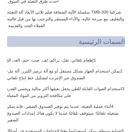
أحدث طرق التعبئة في السوق.
شركتنا TMB-300 سلسلة الآلية الشفافة فيلم ثلاثي الأبعاد آلة التعبئة
والتغليف مع سرعة عالية، والأداء المستقر والترحيب بها من قبل غالبية
العملاء الجدد والقديمة.
السمات الرئيسية
1إطعام تلقائي، نقل، تراكم، لف، صب، ختم، العد، الخ
2يمكن استخدام الجهاز بشكل مستقل أو مع آلة ترميز الليزر، آلة ملء
الصندوق عبر الإنترنت لتشكيل خط إنتاج تلقائي.
3استخدام العبوات القابلة للطي يجعل تعبئتها أكثر مثالية ويحسن القدرة
على مكافحة التزوير من المواد المعبأة.
4أثناء عملية التعبئة، عندما يتم توفير الصندوق الصغير، فإنه يمكن
تشغيله تلقائيًا؛ سيتوقف تلقائيًا عندما لا يكون هناك إمدادات الصندوق
الصغير.
5عملية بسيطة، يمكن استخدامها وفقا لاحتياجات المستخدم في أشكال