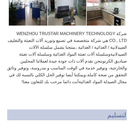
شركة WENZHOU TRUSTAR MACHINERY TECHNOLOGY
CO., LTD هي شركة متخصصة في تصنيع وتوريد آلات التعبئة والتغليف
الصيدلانية / الغذائية / الغذائية ،منتجنا يشمل سلسلة الآلات
الصيدلانيةوسلسلة آلات تعبئة المواد الغذائية وسلسلة آلات تعبئة
صناديق الكرتوننحن نقدم آلات ذات جودة جيدة لعملائنا المحليين
والخارجية، وتوفير خدمة في الوقت المناسب و مدروسة، وتوفير وثائق
التحقق من صحة كاملة،ويمكننا أيضا توفير الحل الكلي بالنسبة لك في
مجال الصيدلة المواد الغذائيةأنت دائما مرحب بك للتعاون معنا!
التسليم