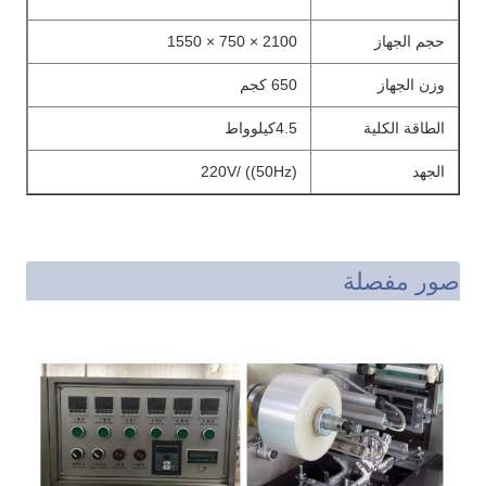
حجم الجهاز
2100 × 750 × 1550
وزن الجهاز
650 كجم
الطاقة الكلية
4.5كيلوواط
الجهد
220V/ ((50Hz)
صور مفصلة