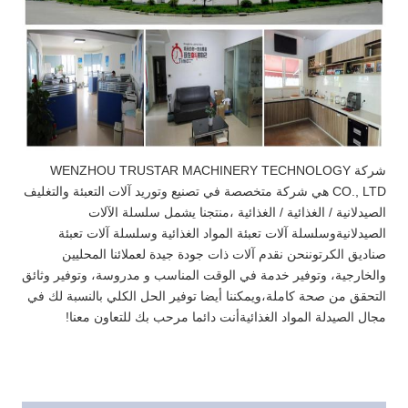
شركة WENZHOU TRUSTAR MACHINERY TECHNOLOGY
CO., LTD هي شركة متخصصة في تصنيع وتوريد آلات التعبئة والتغليف
الصيدلانية / الغذائية / الغذائية ،منتجنا يشمل سلسلة الآلات
الصيدلانيةوسلسلة آلات تعبئة المواد الغذائية وسلسلة آلات تعبئة
صناديق الكرتوننحن نقدم آلات ذات جودة جيدة لعملائنا المحليين
والخارجية، وتوفير خدمة في الوقت المناسب و مدروسة، وتوفير وثائق
التحقق من صحة كاملة،ويمكننا أيضا توفير الحل الكلي بالنسبة لك في
مجال الصيدلة المواد الغذائيةأنت دائما مرحب بك للتعاون معنا!