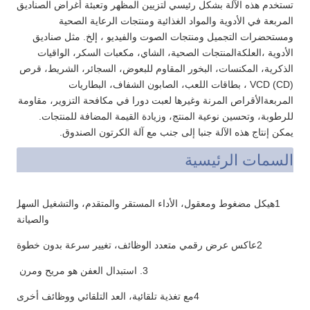
تستخدم هذه الآلة بشكل رئيسي لتزيين المظهر وتعبئة أغراض الصناديق
المربعة في الأدوية والمواد الغذائية ومنتجات الرعاية الصحية
ومستحضرات التجميل ومنتجات الصوت والفيديو ، إلخ. مثل صناديق
الأدوية ،العلكةالمنتجات الصحية، الشاي، مكعبات السكر، الواقيات
الذكرية، المكنسات، البخور المقاوم للبعوض، السجائر، الشريط، قرص
VCD (CD) ، بطاقات اللعب، الصابون الشفاف، البطاريات
المربعةالأقراص المرنة وغيرها لعبت دورا في مكافحة التزوير، مقاومة
للرطوبة، وتحسين نوعية المنتج، وزيادة القيمة المضافة للمنتجات.
يمكن إنتاج هذه الآلة جنبا إلى جنب مع آلة الكرتون الصندوق.
السمات الرئيسية
1هيكل مضغوط ومعقول، الأداء المستقر والمتقدم، والتشغيل السهل
والصيانة؛
2عاكس عرض رقمي متعدد الوظائف، تغيير سرعة بدون خطوة.
3. استبدال العفن هو مريح ومرن ؛
4مع تغذية تلقائية، العد التلقائي ووظائف أخرى؛