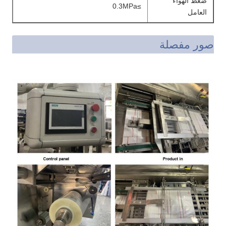
ضغط الهواء
≥0.3MPa
العامل
صور مفصلة