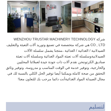
شركة WENZHOU TRUSTAR MACHINERY TECHNOLOGY
CO., LTD هي شركة متخصصة في تصنيع وتوريد آلات التعبئة والتغليف
الصيدلانية / الغذائية / الغذائية ،منتجنا يشمل سلسلة الآلات
الصيدلانيةوسلسلة آلات تعبئة المواد الغذائية وسلسلة آلات تعبئة
صناديق الكرتوننحن نقدم آلات ذات جودة جيدة لعملائنا المحليين
والخارجية، وتوفير خدمة في الوقت المناسب و مدروسة، وتوفير وثائق
التحقق من صحة كاملة،ويمكننا أيضا توفير الحل الكلي بالنسبة لك في
مجال الصيدلة المواد الغذائيةأنت دائما مرحب بك للتعاون معنا!
التسليم