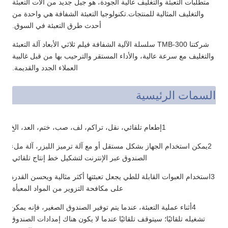
متطلبات التعبئة والتغليف عالية الجودة، هو جيل جديد من آلات التعبئة
والتغليف المثالية للمنتجات.تكنولوجيا التعبئة الشفافة هي واحدة من
أحدث طرق التعبئة في السوق.
شركتنا TMB-300 سلسلة الآلية الشفافة فيلم ثلاثي الأبعاد آلة التعبئة
والتغليف مع سرعة عالية، والأداء المستقر والترحيب بها من قبل غالبية
العملاء الجدد والقديمة.
السمات الرئيسية
1إطعام تلقائي، نقل، تراكم، لف، صب، ختم، العد، الخ
2يمكن استخدام الجهاز بشكل مستقل أو مع آلة ترميز الليزر، آلة ملء
الصندوق عبر الإنترنت لتشكيل خط إنتاج تلقائي.
3استخدام العبوات القابلة للطي يجعل تعبئتها أكثر مثالية ويحسن القدرة
على مكافحة التزوير من المواد المعبأة.
4أثناء عملية التعبئة، عندما يتم توفير الصندوق الصغير، فإنه يمكن
تشغيله تلقائيًا؛ سيتوقف تلقائيًا عندما لا يكون هناك إمدادات الصندوق